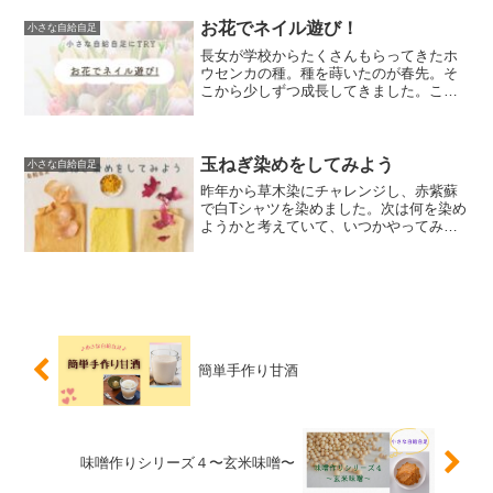
少し違いました。本記事おすすめの方・
花束を送りたいと思っている方・小さな
お花でネイル遊び！
小さな自給自足
自給自足に挑戦したいと思...
長女が学校からたくさんもらってきたホ
ウセンカの種。種を蒔いたのが春先。そ
こから少しずつ成長してきました。この
夏に一気に立派な大きさになり、花をつ
けました。その花が天然のマニキュアに
なる！とのことで実際にやってみまし
た。本記事は下記の方にオス...
玉ねぎ染めをしてみよう
小さな自給自足
昨年から草木染にチャレンジし、赤紫蘇
で白Tシャツを染めました。次は何を染め
ようかと考えていて、いつかやってみた
いと思っていた玉ねぎ染めにチャレン
ジ。果たして何色になるのか。本記事は
下記の方にオススメの記事です。・染め
物に興味のある方・身近な...
簡単手作り甘酒
味噌作りシリーズ４〜玄米味噌〜