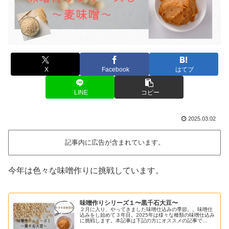
X
Facebook
はてブ
LINE
コピー
2025.03.02
記事内に広告が含まれています。
今年は色々な味噌作りに挑戦しています。
味噌作りシリーズ１〜黒千石大豆〜
２月に入り、やってきました味噌仕込みの季節。。味噌仕
込みをし始めて３年目。2025年は様々な種類の味噌仕込み
に挑戦します。本記事は下記の方にオススメの記事で
す。・手作りで味噌を仕込んでみたい方・味噌はどうやっ