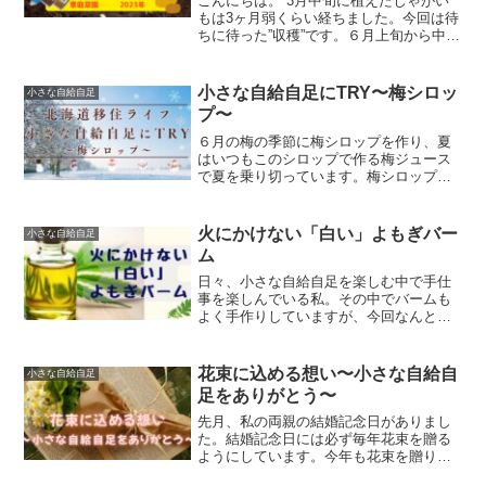
こんにちは。 3月中旬に植えたじゃがい
もは3ヶ月弱くらい経ちました。今回は待
ちに待った”収穫”です。６月上旬から中旬
くらいの晴れた日に収穫します。ぜひ、
子供と一緒に収穫＆調理＆食する とこ
ろまで楽しみましょう！！食育！3/11に
小さな自給自足にTRY〜梅シロッ
小さな自給自足
植えた時の記...
プ〜
６月の梅の季節に梅シロップを作り、夏
はいつもこのシロップで作る梅ジュース
で夏を乗り切っています。梅シロップに
は、疲労回復を助けてくれたり、夏バテ
予防など嬉しい効果が期待できるので毎
年作っています。本記事は下記の方にお
火にかけない「白い」よもぎバー
小さな自給自足
すすめの記事です・梅シロ...
ム
日々、小さな自給自足を楽しむ中で手仕
事を楽しんでいる私。その中でバームも
よく手作りしていますが、今回なんと白
いよもぎバームが完成！よもぎは昔から
身近にある植物です。春から夏にかけて
たくさん自生している野草で餅に混ぜた
花束に込める想い〜小さな自給自
小さな自給自足
りして食べられる野草とし...
足をありがとう〜
先月、私の両親の結婚記念日がありまし
た。結婚記念日には必ず毎年花束を贈る
ようにしています。今年も花束を贈りま
したが、その花束に込める想いが今年は