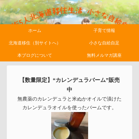
ホーム
子育て情報
北海道移住（別サイトへ）
小さな自給自足
本ブログについて
無料メルマガ講座
【数量限定】“カレンデュラバーム”販売
中
無農薬のカレンデュラと米ぬかオイルで漬けた
カレンデュラオイルを使ったバームです。