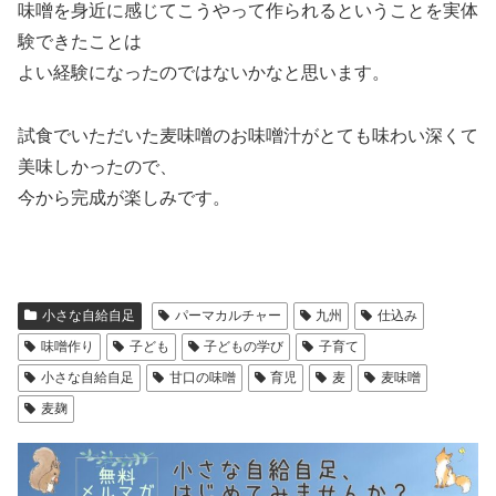
味噌を身近に感じてこうやって作られるということを実体
験できたことは
よい経験になったのではないかなと思います。
試食でいただいた麦味噌のお味噌汁がとても味わい深くて
美味しかったので、
今から完成が楽しみです。
小さな自給自足
パーマカルチャー
九州
仕込み
味噌作り
子ども
子どもの学び
子育て
小さな自給自足
甘口の味噌
育児
麦
麦味噌
麦麹