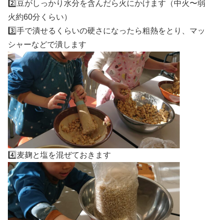
2️⃣豆がしっかり水分を含んだら火にかけます（中火〜弱
火約60分くらい）
3️⃣手で潰せるくらいの硬さになったら粗熱をとり、マッ
シャーなどで潰します
4️⃣麦麹と塩を混ぜておきます