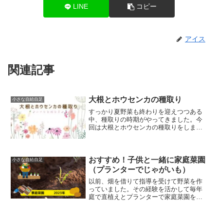
LINE
コピー
アイス
関連記事
大根とホウセンカの種取り
小さな自給自足
すっかり夏野菜も終わりを迎えつつある
中、種取りの時期がやってきました。今
回は大根とホウセンカの種取りをしまし
た。本記事は下記の方にオススメです・
野菜の種取りに興味のある方・種取りの
仕方を知りたい方・種取りしてみたい方
大根の種取り大根は春先に...
おすすめ！子供と一緒に家庭菜園
小さな自給自足
（プランターでじゃがいも）
以前、畑を借りて指導を受けて野菜を作
っていました。その経験を活かして毎年
庭で直植えとプランターで家庭菜園をや
っています。子供にも土と触れ合っても
らい、野菜にも興味を持ってもらいたく