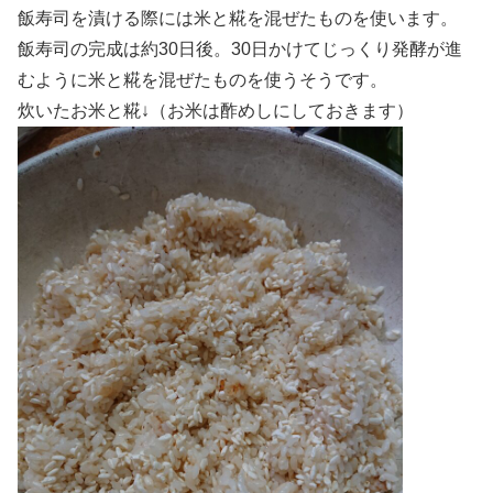
飯寿司を漬ける際には米と糀を混ぜたものを使います。
飯寿司の完成は約30日後。30日かけてじっくり発酵が進
むように米と糀を混ぜたものを使うそうです。
炊いたお米と糀↓（お米は酢めしにしておきます）