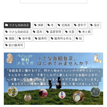
小さな自給自足
体験
冬
北海道
唐辛子
塩分
小さな自給自足
昆布
温度管理
生姜
米と糀
腐敗
食中毒
飯寿司
飯寿司を作る
鮭
鮭の飯寿司