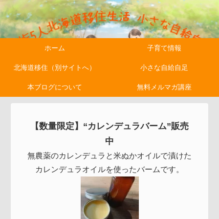
ホーム
子育て情報
北海道移住（別サイトへ）
小さな自給自足
本ブログについて
無料メルマガ講座
【数量限定】“カレンデュラバーム”販売
中
無農薬のカレンデュラと米ぬかオイルで漬けた
カレンデュラオイルを使ったバームです。