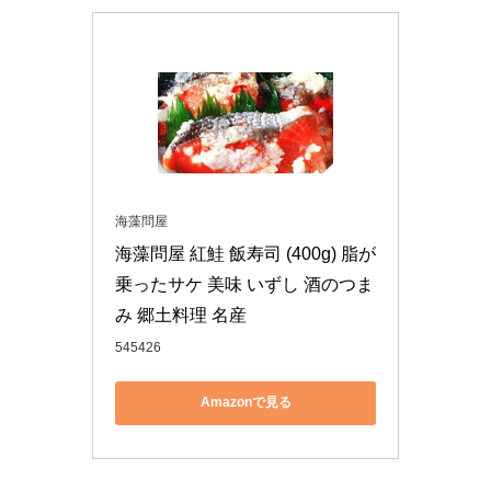
海藻問屋
海藻問屋 紅鮭 飯寿司 (400g) 脂が
乗ったサケ 美味 いずし 酒のつま
み 郷土料理 名産
545426
Amazonで見る