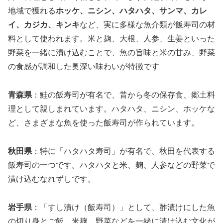
地域で獲れる
ホッケ、ニシン、ハタハタ、サンマ、カレ
イ、カジカ、キンキ
など、実に多様な魚介類が飯寿司の材
料として使われます。米と麹、大根、人参、生姜といった
野菜を一緒に漬け込むことで、魚の旨味と米の甘み、野菜
の食感が調和した奥深い味わいが特徴です
青森県
：鮭の飯寿司が有名で、昔から冬の保存食、郷土料
理として親しまれています。ハタハタ、ニシン、ホッケな
ど、さまざまな魚を使った飯寿司が作られています。
秋田県
：特に「ハタハタ寿司」が有名で、秋田を代表する
飯寿司の一つです。ハタハタと米、麹、人参などの野菜で
漬け込むなれずしです。
岩手県
：「すし漬け（飯寿司）」として、酢漬けにした魚
の切り身とご飯、米麹、野菜などを一緒に漬け込む文化が