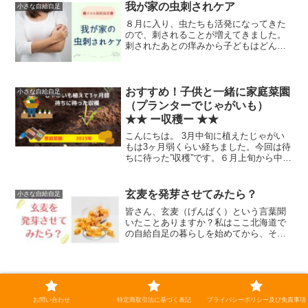
子供たちと一緒にやっています。息子は
我が家の虫刺されケア
小さな自給自足
ミニトマトを勝手に収穫し...
８月に入り、虫たちも活発になってきた
ので、刺されることが増えてきました。
刺されたあとの痒みから子どもはどんど
ん引っ掻いてひどくなっていってしまい
ます。そんな時はドクダミチンキと虫刺
され用クリームで対処しています。本記
事のおすすめの方！・虫刺...
おすすめ！子供と一緒に家庭菜園
小さな自給自足
（プランターでじゃがいも）
★★ ー収穫ー ★★
こんにちは。 3月中旬に植えたじゃがい
もは3ヶ月弱くらい経ちました。今回は待
ちに待った”収穫”です。６月上旬から中旬
くらいの晴れた日に収穫します。ぜひ、
子供と一緒に収穫＆調理＆食する とこ
ろまで楽しみましょう！！食育！3/11に
玄麦を発芽させてみたら？
小さな自給自足
植えた時の記...
皆さん、玄麦（げんばく）という言葉聞
いたことありますか？私はここ北海道で
の自給自足の暮らしを始めてから、その
存在を知るようになりました。玄麦と
は、脱穀はされているけれど、精白され
ていない状態の麦のこと。いわば「玄米
の麦版」です。精製されてい...
北海道の太陽と土から届いた、わ
小さな自給自足
が家の夏ごはん
お問い合わせ
特定商取引法に基づく表記
プライバシーポリシー及び免責事項