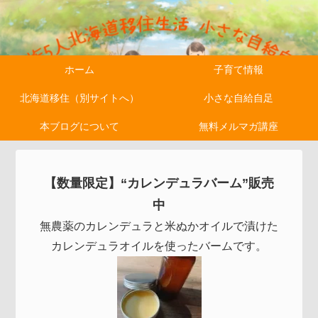
ホーム
子育て情報
北海道移住（別サイトへ）
小さな自給自足
本ブログについて
無料メルマガ講座
【数量限定】“カレンデュラバーム”販売
中
無農薬のカレンデュラと米ぬかオイルで漬けた
カレンデュラオイルを使ったバームです。