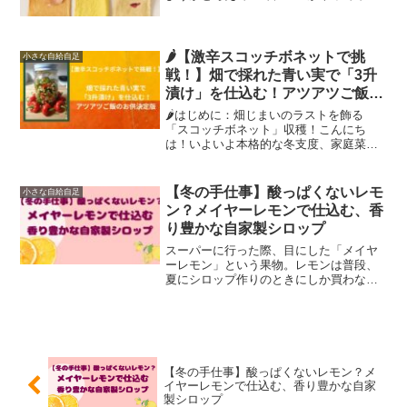
いと思っていた玉ねぎ染めにチャレン
ジ。果たして何色になるのか。本記事は
下記の方にオススメの記事です。・染め
物に興味のある方・身近な...
🌶️【激辛スコッチボネットで挑
小さな自給自足
戦！】畑で採れた青い実で「3升
漬け」を仕込む！アツアツご飯の
お供決定版
🌶️はじめに：畑じまいのラストを飾る
「スコッチボネット」収穫！こんにち
は！いよいよ本格的な冬支度、家庭菜園
のシーズンも終わりですね。秋冬野菜の
最後の収穫を待って、今年も畑じまいを
ほぼ終えました。畑じまいの際に、一部
【冬の手仕事】酸っぱくないレモ
小さな自給自足
赤くなる前に収穫したのが、...
ン？メイヤーレモンで仕込む、香
り豊かな自家製シロップ
スーパーに行った際、目にした「メイヤ
ーレモン」という果物。レモンは普段、
夏にシロップ作りのときにしか買わない
のでこの時期はスルーしていたのです
が、今回はなんだか目に止まってしまっ
たので、シロップを作ることにしまし
た。本記事おすすめの方・手作...
【冬の手仕事】酸っぱくないレモン？メ
イヤーレモンで仕込む、香り豊かな自家
製シロップ