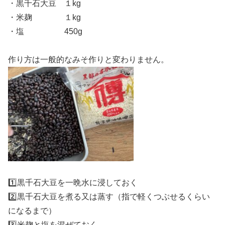
・黒千石大豆 １kg
・米麹 １kg
・塩 450g
作り方は一般的なみそ作りと変わりません。
1️⃣黒千石大豆を一晩水に浸しておく
2️⃣黒千石大豆を煮る又は蒸す（指で軽くつぶせるくらい
になるまで）
3️⃣米麹と塩を混ぜておく