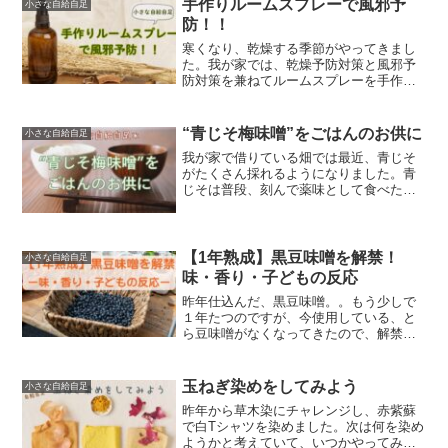
手作りルームスプレーで風邪予
小さな自給自足
防！！
寒くなり、乾燥する季節がやってきまし
た。我が家では、乾燥予防対策と風邪予
防対策を兼ねてルームスプレーを手作り
しています。香りももちろん楽しみつ
つ、自然のものを取り入れて安心・安全
のものなのでとても便利です。寝る前に
“青じそ梅味噌”をごはんのお供に
小さな自給自足
寝室にシュッシュッとスプレ...
我が家で借りている畑では最近、青じそ
がたくさん採れるようになりました。青
じそは普段、刻んで薬味として食べた
り、お肉に巻いて一緒に焼いて食べたり
していたのですが、ふとごはんのお供に
なるやも？と思い、チャレンジしてみま
した。本ブログのおすすめの...
【1年熟成】黒豆味噌を解禁！
小さな自給自足
味・香り・子どもの反応
昨年仕込んだ、黒豆味噌。。もう少しで
１年たつのですが、今使用している、と
ら豆味噌がなくなってきたので、解禁し
ました。本記事のオススメの方・味噌作
りに興味のある方・黒豆味噌の味が知り
たい方・味噌を手作りしてみようと思っ
玉ねぎ染めをしてみよう
小さな自給自足
ている方黒豆味噌とは黒豆...
昨年から草木染にチャレンジし、赤紫蘇
で白Tシャツを染めました。次は何を染め
ようかと考えていて、いつかやってみた