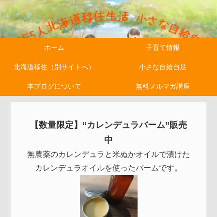
ホーム
子育て情報
北海道移住（別サイトへ）
小さな自給自足
本ブログについて
無料メルマガ講座
【数量限定】“カレンデュラバーム”販売
中
無農薬のカレンデュラと米ぬかオイルで漬けた
カレンデュラオイルを使ったバームです。