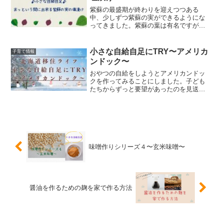
紫蘇の最盛期が終わりを迎えつつある
中、少しずつ紫蘇の実ができるようにな
ってきました。紫蘇の葉は有名ですが、
紫蘇の実も活用できます。今回塩漬けに
しました。本記事は下記の方にオススメ
です・紫蘇の実を活用したい方・どうや
小さな自給自足にTRY〜アメリカ
子育て情報
って実を活用するか分からな...
ンドック〜
おやつの自給をしようとアメリカンドッ
クを作ってみることにしました。子ども
たちからずっと要望があったのを見送っ
てきていましたが、夏休み中に一緒にチ
ャレンジしてみました。ソーセージをま
とう衣の材料は家にあるものでできまし
たが、なんちゃってアメリ...
味噌作りシリーズ４〜玄米味噌〜
醤油を作るための麹を家で作る方法