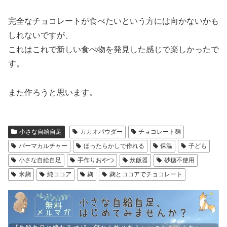
完全なチョコレートが食べたいという方には向かないかも
しれないですが、
これはこれで新しい食べ物を発見した感じで楽しかったで
す。
また作ろうと思います。
小さな自給自足
カカオパウダー
チョコレート麹
パーマカルチャー
ほったらかしで作れる
保温
子ども
小さな自給自足
手作りおやつ
炊飯器
砂糖不使用
米麹
純ココア
麹
麹とココアでチョコレート