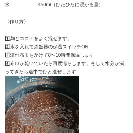
水 450ml（ひたひたに浸かる量）
〈作り方〉
1️⃣麹とココアをよく混ぜます。
2️⃣水を入れて炊飯器の保温スイッチON
3️⃣濡れ布巾をかけて8〜10時間保温します
4️⃣布巾が乾いていたら再度濡らします。そして水分が減
ってきたら途中でひと混ぜします