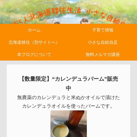
ホーム
子育て情報
北海道移住（別サイトへ）
小さな自給自足
本ブログについて
無料メルマガ講座
【数量限定】“カレンデュラバーム”販売
中
無農薬のカレンデュラと米ぬかオイルで漬けた
カレンデュラオイルを使ったバームです。