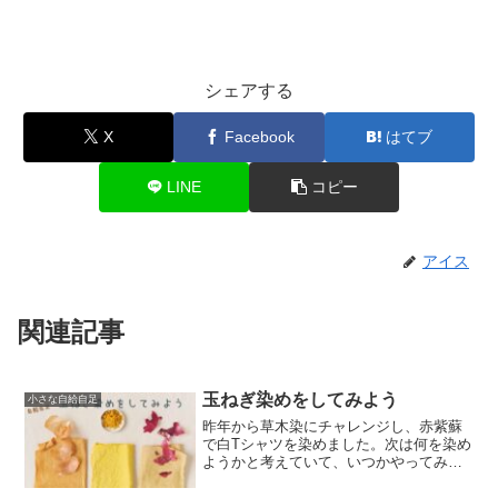
シェアする
X
Facebook
はてブ
LINE
コピー
アイス
関連記事
玉ねぎ染めをしてみよう
小さな自給自足
昨年から草木染にチャレンジし、赤紫蘇
で白Tシャツを染めました。次は何を染め
ようかと考えていて、いつかやってみた
いと思っていた玉ねぎ染めにチャレン
ジ。果たして何色になるのか。本記事は