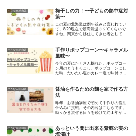
下記の方にオススメの記事です。・染め
物に興味のある方・身近な...
梅干しの力！〜子どもの熱中症対
小さな自給自足
策〜
この夏の北海道は例年並みと言われてい
て、8/20現在で最高気温３２℃くらいで
すね。関東から移住してきた者としては
そこまで暑くもなくクーラーは必要ない
日々で夏らしさを感じることは正直少な
いかななんて思っていますwしかし！晴れ
手作りポップコーン〜キャラメル
小さな自給自足
て日差しが強い夏の...
風味〜
今年の夏にたくさん採れた、ポップコー
ン用のとうもろこし。ポップコーンにし
た時、だいたい塩かカレー塩で味付けを
していたのですが、“キャラメル味が食べ
たい”という子ども達からの要望が・・・
キャラメルはないので、どうしたものか
醤油を作るための麹を家で作る方
小さな自給自足
と考えていましたが、...
法
昨年、お醤油講座で初めて手作りの醤油
仕込みに挑戦。その内容はこちらです。
時々かき混ぜる日々を続けて約１年が経
った。色も香りも醤油そのものになって
きてそろそろ絞り始めてもいい頃。。そ
れはそれで楽しみなのだけれど・・・今
あっという間に出来る紫蘇の実の
小さな自給自足
年も手作り醤油やりたいと...
塩漬け