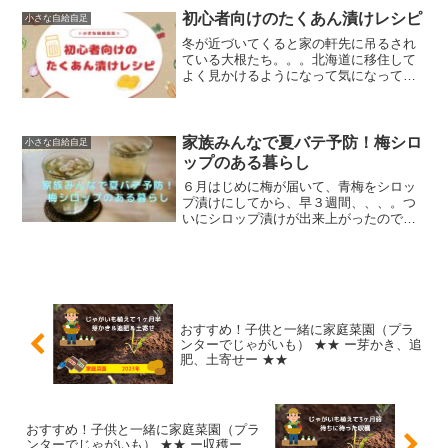
見守りました。本記事おすすめの方・家
初心者向けのたくあん漬けレシピ
小さな自給自足
族で自給自足を楽しみたい...
冬が近づいてくると家の軒先に吊るされ
ている大根たち。。。北海道に移住して
よく見かけるようになって気になってい
ました。調べてみると、どうやらたくあ
んになるらしい・・・「やってみた
い！」と思い初めてチャレンジしまし
た。本記事は下記の方にオススメ...
家族みんなで夏バテ予防！梅シロ
小さな自給自足
ップのある暮らし
６月はじめに梅が届いて、青梅をシロッ
プ漬けにしてから、早３週間、、、。つ
いにシロップ漬けが出来上がったので、
シロップと梅の実を分けて保存しま
す〜。本記事は下記の方にオススメの記
事です。・梅が好きな方・梅仕事をして
みたい方・夏バテ予防策で梅を...
おすすめ！子供と一緒に家庭菜園（プラ
ンターでじゃがいも） ★★ ー芽かき、追
肥、土寄せー ★★
おすすめ！子供と一緒に家庭菜園（プラ
ンターでじゃがいも） ★★ ー収穫ー