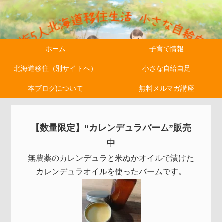
ホーム
子育て情報
北海道移住（別サイトへ）
小さな自給自足
本ブログについて
無料メルマガ講座
【数量限定】“カレンデュラバーム”販売
中
無農薬のカレンデュラと米ぬかオイルで漬けた
カレンデュラオイルを使ったバームです。