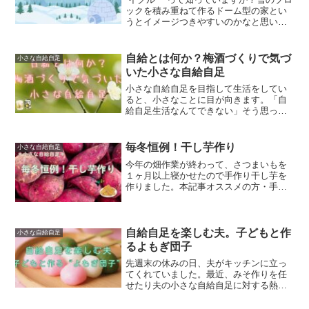
ックを積み重ねて作るドーム型の家とい
うとイメージつきやすいのかなと思いま
す。イグルーに興味をもつきっかけをく
れた友達がイグルーの本を出したので、
紹介します。本記事のおすすめの方・イ
自給とは何か？梅酒づくりで気づ
小さな自給自足
グルーに興味のある方...
いた小さな自給自足
小さな自給自足を目指して生活をしてい
ると、小さなことに目が向きます。「自
給自足生活なんてできない」そう思って
いる方でも、皆さんそれぞれ何かしら絶
対にやっているなと感じた出来事をお話
します。本記事おすすめの方・自給自足
毎冬恒例！干し芋作り
小さな自給自足
をしたいけどハードルが高...
今年の畑作業が終わって、さつまいもを
１ヶ月以上寝かせたので手作り干し芋を
作りました。本記事オススメの方・手作
りに興味のある方・干し芋が好きな方・
干し芋を作ってみたい方紅はるかで干し
芋作り今年のさつまいもは思った以上に
たくさん収穫できました。...
自給自足を楽しむ夫。子どもと作
小さな自給自足
るよもぎ団子
先週末の休みの日、夫がキッチンに立っ
てくれていました。最近、みそ作りを任
せたり夫の小さな自給自足に対する熱量
が上がってきています。そしてだんご作
りをするとのことで、子どもとの作業を