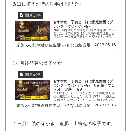
3/11に植えた時の記事は下記です。
おすすめ！子供と一緒に家庭菜園（プ
ランターでじゃがいも）
以前、畑を借りて指導を受けて野菜を作ってい
ました。その経験を活かして毎年庭で直植えと
プランターで家庭菜園をやっています。子供に
も土と触れ合ってもらい、野菜にも興味を持っ
てもらいたく子供たちと一緒にやっています。
2023.03.16
家族5人 北海道移住生活 小さな自給自足
息子はミニトマトを勝手に収穫し...
1ヶ月後発芽の様子です。
おすすめ！子供と一緒に家庭菜園（プ
ランターでじゃがいも） ★★ 植えて１
ヶ月 ー発芽ー ★★
こんにちは。だいぶ暖かくなり、日中は少し汗
ばむ陽気になりました。先日（3/11）に植えた
じゃがいものその後です。なお、植えた時の記
事は↓↓こちらになります。あれから１ヶ月くら
2023.04.15
家族5人 北海道移住生活 小さな自給自足
い経ったので今の状況とお手入れ内容を共有し
ます。結論から言いますと...
１ヶ月半後の芽かき、追肥、土寄せの様子です。