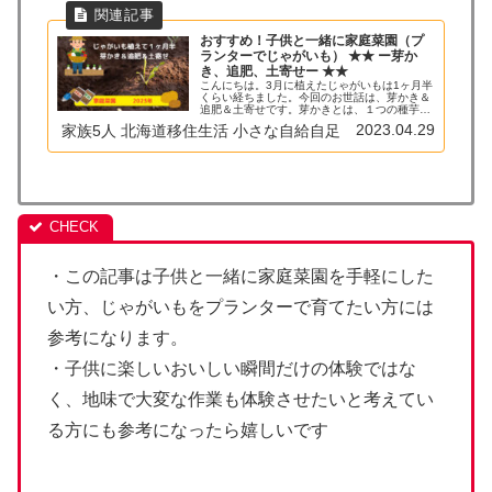
おすすめ！子供と一緒に家庭菜園（プ
ランターでじゃがいも） ★★ ー芽か
き、追肥、土寄せー ★★
こんにちは。3月に植えたじゃがいもは1ヶ月半
くらい経ちました。今回のお世話は、芽かき＆
追肥＆土寄せです。芽かきとは、１つの種芋か
ら5,6本芽が伸びてくるので、2,3本になるよう
2023.04.29
家族5人 北海道移住生活 小さな自給自足
に抜くことです。抜かないとできるジャガイモ
が小さくなってしまいま...
・この記事は子供と一緒に家庭菜園を手軽にした
い方、じゃがいもをプランターで育てたい方には
参考になります。
・子供に楽しいおいしい瞬間だけの体験ではな
く、地味で大変な作業も体験させたいと考えてい
る方にも参考になったら嬉しいです