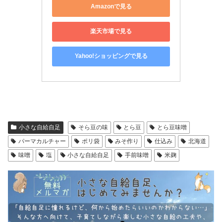
Amazonで見る
楽天市場で見る
Yahoo!ショッピングで見る
小さな自給自足
そら豆の味
とら豆
とら豆味噌
パーマカルチャー
ポリ袋
みそ作り
仕込み
北海道
味噌
塩
小さな自給自足
手前味噌
米麹