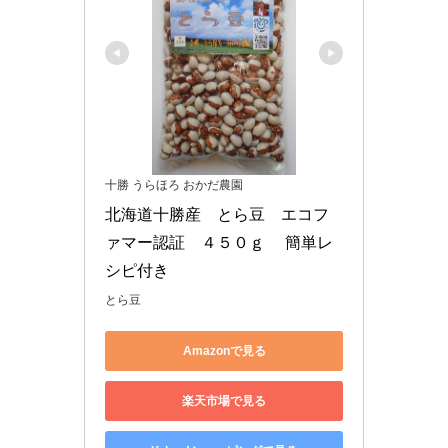
十勝 うらほろ おかだ農園
北海道十勝産　とら豆　エコフ
ァマー認証　４５０ｇ　 簡単レ
シピ付き
とら豆
Amazonで見る
楽天市場で見る