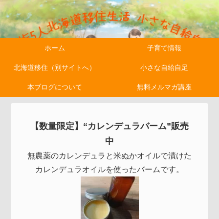
ホーム
子育て情報
北海道移住（別サイトへ）
小さな自給自足
本ブログについて
無料メルマガ講座
【数量限定】“カレンデュラバーム”販売
中
無農薬のカレンデュラと米ぬかオイルで漬けた
カレンデュラオイルを使ったバームです。