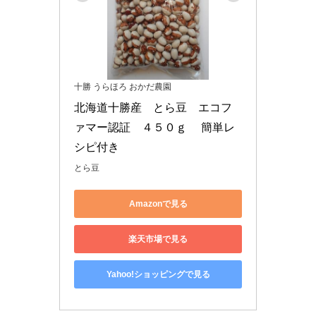
十勝 うらほろ おかだ農園
北海道十勝産　とら豆　エコフ
ァマー認証　４５０ｇ　 簡単レ
シピ付き
とら豆
Amazonで見る
楽天市場で見る
Yahoo!ショッピングで見る