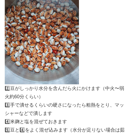
2️⃣豆がしっかり水分を含んだら火にかけます（中火〜弱
火約60分くらい）
3️⃣手で潰せるくらいの硬さになったら粗熱をとり、マッ
シャーなどで潰します
4️⃣米麹と塩を混ぜておきます
5️⃣豆と4️⃣をよく混ぜ込みます（水分が足りない場合は茹