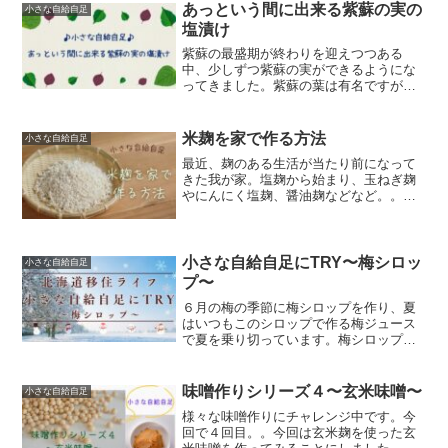
見守りました。本記事おすすめの方・家
あっという間に出来る紫蘇の実の
小さな自給自足
族で自給自足を楽しみたい...
塩漬け
紫蘇の最盛期が終わりを迎えつつある
中、少しずつ紫蘇の実ができるようにな
ってきました。紫蘇の葉は有名ですが、
紫蘇の実も活用できます。今回塩漬けに
しました。本記事は下記の方にオススメ
です・紫蘇の実を活用したい方・どうや
米麹を家で作る方法
小さな自給自足
って実を活用するか分からな...
最近、麹のある生活が当たり前になって
きた我が家。塩麹から始まり、玉ねぎ麹
やにんにく塩麹、醤油麹などなど。。そ
して２月は味噌作りのために麹をたくさ
ん使います。いつも買っていた麹を作れ
ないかなーと淡い思いを心の内にひっそ
りと秘めていたらまさかの...
小さな自給自足にTRY〜梅シロッ
小さな自給自足
プ〜
６月の梅の季節に梅シロップを作り、夏
はいつもこのシロップで作る梅ジュース
で夏を乗り切っています。梅シロップに
は、疲労回復を助けてくれたり、夏バテ
予防など嬉しい効果が期待できるので毎
年作っています。本記事は下記の方にお
味噌作りシリーズ４〜玄米味噌〜
小さな自給自足
すすめの記事です・梅シロ...
様々な味噌作りにチャレンジ中です。今
回で４回目。。今回は玄米麹を使った玄