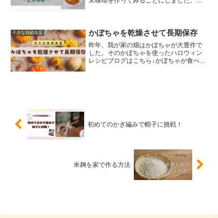
米味噌を作ってみることにしました。。
以前米麹を手作りしたのですが、今回、
玄米麹も自分で作りました。作り方は米
麹を作った手順とほとんど一緒です。本
記事は下記の方にオススメ...
かぼちゃを乾燥させて長期保存
小さな自給自足
昨年、我が家の畑はかぼちゃが大豊作で
した。そのかぼちゃを使ったハロウィン
レシピブログはこちら↓かぼちゃが食べき
れないので、長期保存として乾燥させて
みました。本記事のおすすめの方・かぼ
ちゃを乾燥させてみたい方・長期保存食
材を知りたい方・かぼち...
初めてのかぎ編みで帽子に挑戦！
米麹を家で作る方法