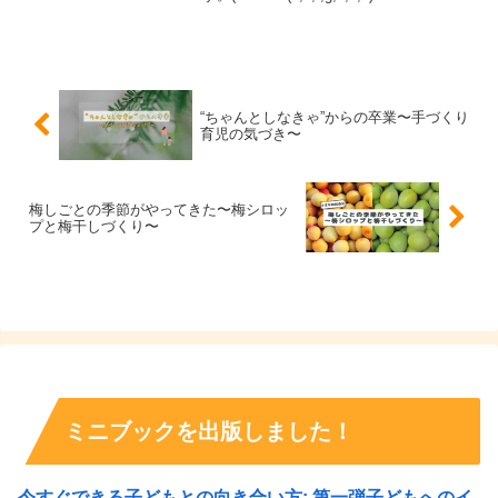
{b.MoshimoAffiliateObject=a;b=b||function
(){arguments.curr...
“ちゃんとしなきゃ”からの卒業〜手づくり
育児の気づき〜
梅しごとの季節がやってきた〜梅シロッ
プと梅干しづくり〜
ミニブックを出版しました！
今すぐできる子どもとの向き合い方: 第一弾子どもへのイ