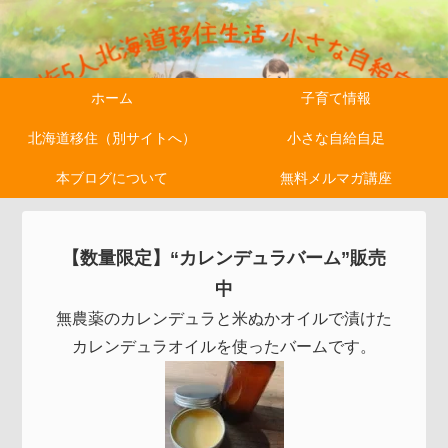
ホーム
子育て情報
北海道移住（別サイトへ）
小さな自給自足
本ブログについて
無料メルマガ講座
【数量限定】“カレンデュラバーム”販売
中
無農薬のカレンデュラと米ぬかオイルで漬けた
カレンデュラオイルを使ったバームです。