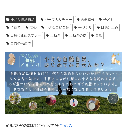
小さな自給自足
パーマカルチャー
天然成分
子ども
子育て
安心
小さな自給自足
手づくり
日焼け止め
日焼け止めスプレー
玉ねぎ
玉ねぎの皮
育児
自然のもので
メルマガの詳細については
こちら