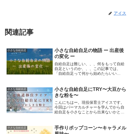
アイス
関連記事
小さな自給自足の物語 ー 出産後
小さな自給自足
の変化 ー
自給自足は難しい、、、何をもって自給
自足というのか、、、この記事では、
「自給自足って何から始めたらいい
の？」と悩んでいた私が、小さな一歩を
踏み出せた理由をお話ししています。今
回は、子どもを授かったあとに“自給自足
小さな自給自足にTRY〜大豆から
小さな自給自足
との向き合い方”が変化してい...
きな粉を〜
こんにちはー。現役保育士アイスです。
今回はパーマカルチャーを学んでから自
給自足を小さなことから出来ないかと考
え、素材から作ってみたらそれも自給自
足なのかも！という思いにたどり着きま
したちょこちょこ実践しているのでその
手作りポップコーン〜キャラメル
小さな自給自足
なかで、大豆からきな粉を...
風味〜