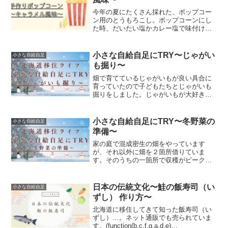
今年の夏にたくさん採れた、ポップコー
ン用のとうもろこし。ポップコーンにし
た時、だいたい塩かカレー塩で味付けを
していたのですが、“キャラメル味が食べ
たい”という子ども達からの要望が・・・
キャラメルはないので、どうしたものか
小さな自給自足にTRY〜じゃがい
小さな自給自足
と考えていましたが、...
も掘り〜
畑で育てているじゃがいもが良い具合に
育っていたので子どもたちとじゃがいも
掘りをしました。じゃがいもが大好きな
子どもたち。種芋を植えて土寄せし
て・・・とお世話してきての収穫なので
とても充実した１日となりました。興味
小さな自給自足にTRY〜冬野菜の
小さな自給自足
ある方はぜひ。本記事は下記の...
準備〜
家の庭で混成密生の畑をやっています
が、それ以外に畑を２箇所借りていま
す。そのうちの一箇所で収穫がピークを
迎えています。じゃがいもが収穫期を迎
えたので全てのじゃがいもを掘り、そこ
に冬野菜の種を植えました。今はまだ夏
日本の伝統文化〜鮭の飯寿司（い
小さな自給自足
なのに、、、という感じですが...
ずし） 作り方〜
北海道に移住してきて知った飯寿司（い
ずし）…。ネット通販でも売られていま
す。(function(b,c,f,g,a,d,e)