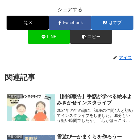
シェアする
X
Facebook
はてブ
LINE
コピー
アイス
関連記事
【開催報告】手話が学べる絵本よ
子育て情報
みきかせインスタライブ
2024年の年の瀬に、講座の仲間4人と初め
てインスタライブをしました。30分とい
う短い時間でしたが、「心がほっこりし
て楽しかったです」というお声をいただ
きました。盛り沢山の内容となり良い仕
事納めとなりました。本記事は下記の方
雪遊びーかまくらを作ろうー
子育て情報