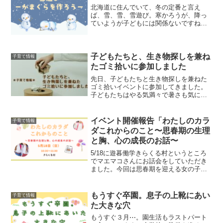
にオススメです・...
北海道に住んでいて、冬の定番と言え
ば、雪、雪、雪遊び。寒かろうが、降っ
ていようが子どもには関係ないですね。
子どもたちと雪遊びをする中で、今回
は“かまくら作り”にチャレンジしました。
本記事おすすめの方・子どもと何をして
遊べばいいのか迷っている...
子どもたちと、生き物探しを兼ね
子育て情報
たゴミ拾いに参加しました
先日、子どもたちと生き物探しを兼ねた
ゴミ拾いイベントに参加してきました。
子どもたちはやる気満々で暑さも気にせ
ずに楽しんでいました。本記事のおすす
めの方・ゴミ拾いに興味のある方・自然
や生き物に興味のある方・子どもとイベ
イベント開催報告「わたしのカラ
子育て情報
ントに参加したい方イベン...
ダこれからのこと〜思春期の生理
と胸、心の成長のお話〜
5/18に遊暮働学きらくる村というところ
でマエマコさんにお話会をしていただき
ました。今回は思春期を迎える女の子に
向けてのカラダと心の変化について。大
事な時期に大事な話を親以外の大人から
親と一緒に聞くという新しいスタイルの
もうすぐ卒園。息子の上靴にあい
子育て情報
お話し会・・・子ども...
た大きな穴
もうすぐ３月⋯。園生活もラストパート