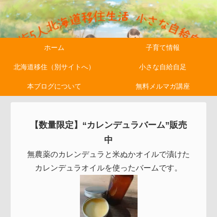
ホーム
子育て情報
北海道移住（別サイトへ）
小さな自給自足
本ブログについて
無料メルマガ講座
【数量限定】“カレンデュラバーム”販売
中
無農薬のカレンデュラと米ぬかオイルで漬けた
カレンデュラオイルを使ったバームです。