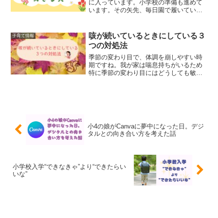
に入っています。小学校の準備も進めて
います。その矢先、毎日園で履いている
靴に大きな穴があきました。本記事はこ
んな方におすすめです。・登園しぶりで
悩んだことがある方・行事に参加できな
咳が続いているときにしている３
子育て情報
いわが子を心配した経験が...
つの対処法
季節の変わり目で、体調を崩しやすい時
期ですね。我が家は喘息持ちがいるため
特に季節の変わり目にはどうしても敏感
になっています。朝晩が少し寒くなって
きて、いよいよ子どもたちの間で咳をし
始めました…その時のやっている対処法
を紹介します。本記事は下...
小4の娘がCanvaに夢中になった日。デジ
タルとの向き合い方を考えた話
小学校入学“できなきゃ”より“できたらい
いな”