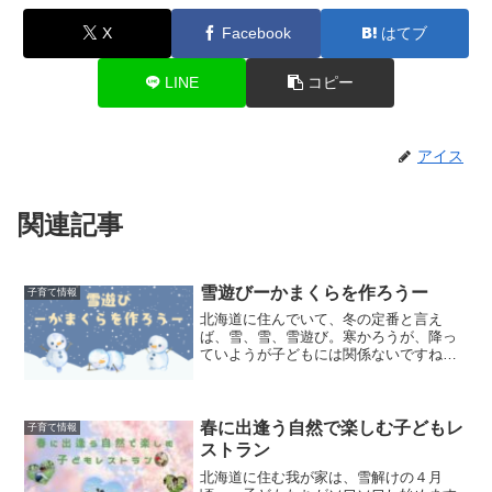
X
Facebook
はてブ
LINE
コピー
アイス
関連記事
雪遊びーかまくらを作ろうー
子育て情報
北海道に住んでいて、冬の定番と言え
ば、雪、雪、雪遊び。寒かろうが、降っ
ていようが子どもには関係ないですね。
子どもたちと雪遊びをする中で、今回
は“かまくら作り”にチャレンジしました。
本記事おすすめの方・子どもと何をして
遊べばいいのか迷っている...
春に出逢う自然で楽しむ子どもレ
子育て情報
ストラン
北海道に住む我が家は、雪解けの４月