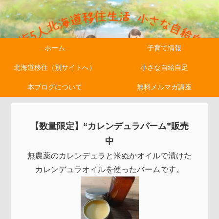
ホーム
子育て情報
北海道移住（別サイトへ）
小さな自給自足
本ブログについて
無料メルマガ講座
【数量限定】“カレンデュラバーム”販売
中
無農薬のカレンデュラと米ぬかオイルで漬けた
カレンデュラオイルを使ったバームです。