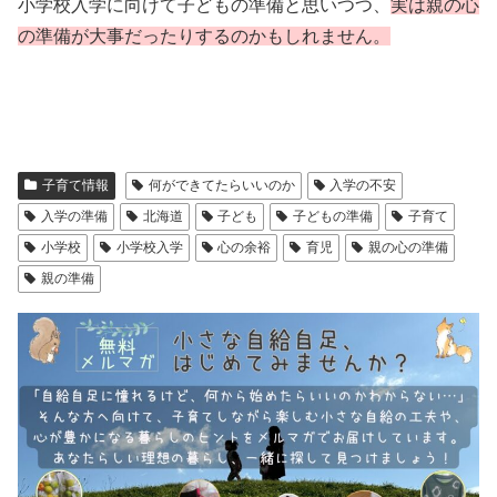
小学校入学に向けて子どもの準備と思いつつ、
実は親の心
の準備が大事だったりするのかもしれません。
子育て情報
何ができてたらいいのか
入学の不安
入学の準備
北海道
子ども
子どもの準備
子育て
小学校
小学校入学
心の余裕
育児
親の心の準備
親の準備