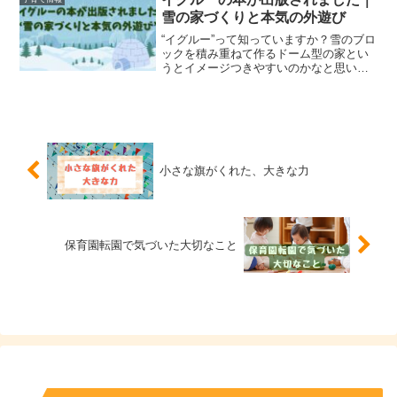
方・自分で染め物をして...
雪の家づくりと本気の外遊び
“イグルー”って知っていますか？雪のブロ
ックを積み重ねて作るドーム型の家とい
うとイメージつきやすいのかなと思いま
す。イグルーに興味をもつきっかけをく
れた友達がイグルーの本を出したので、
紹介します。本記事のおすすめの方・イ
グルーに興味のある方...
小さな旗がくれた、大きな力
保育園転園で気づいた大切なこと