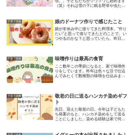
頃。。子どもたちがソワソワし始めます
（笑）それは雪の下に眠る野草や虫たち
と出逢うのが待ち遠しいから。雪が溶け
ても気温が低ければなかなかお目見えし
にくいということもあっていつもまだか
娘のドーナツ作りで感じたこと
子育て情報
まだかと待っている子どもた...
娘が冬休み中に借りてきた料理本。“作り
たい”と思って借りてきたとのことで、い
つやるのかな？と思っていたら、昨日つ
いにチャレンジする気になったようで動
き出しました。娘は本に書いてある通り
にやりたい。材料もやり方も…と意気込
んでいましたが、、、...
味噌作りは最高の食育
子育て情報
ここ数年この季節になると、家で味噌作
りをしています。昨年は色々な豆で仕込
んでみたくて数種類の味噌を仕込みまし
た。毎年、子どもたちも手伝ってくれる
のですが、今年は意欲がすごくて、、、
子どもたち３人それぞれに味噌作りを任
せてみることにしました。...
敬老の日に送るハンカチ染めギフ
子育て情報
ト
先日、迎えた敬老の日。今年は子どもた
ち発案のもと、ハンカチ染めをして送る
ことにしました。染める経験は家で何度
も体験していますので、スムーズに楽し
むことができていました。染めたお話ブ
ログはこちらから↓↓本記事のおすすめの
イグルーの本が出版されました｜
子育て情報