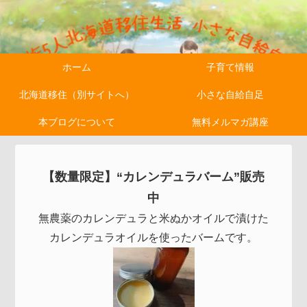
ホーム
子育て情報
北海道移住（別サイトへ）
小さな自給自足
本ブログについて
無料メルマガ講座
【数量限定】“カレンデュラバーム”販売
中
無農薬のカレンデュラと米ぬかオイルで漬けた
カレンデュラオイルを使ったバームです。