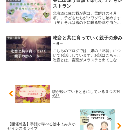
春に出逢う自然で楽しむ子どもレ
子育て情報
え）を持ち、接しているかな...
ストラン
北海道に住む我が家は、雪解けの４月
頃。。子どもたちがソワソワし始めます
（笑）それは雪の下に眠る野草や虫たち
と出逢うのが待ち遠しいから。雪が溶け
ても気温が低ければなかなかお目見えし
にくいということもあっていつもまだか
吃音と共に育っていく親子の歩み
子育て情報
まだかと待っている子どもた...
−６−
こちらのブログでは、娘の「吃音」につ
いてお話ししています。お話はこちら↓↓
吃音とは、言葉がスラスラと出てこない
言語発達のことです。回数を分けなが
ら、我が家の娘との吃音との向き合い方
や、親としてどういうマインド（心構
え）を持ち、接しているかな...
咳が続いているときにしている３つの対
処法
【開催報告】手話が学べる絵本よみきか
せインスタライブ