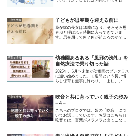
子どもたちと雪遊びをする中で、今回
は“かまくら作り”にチャレンジしました。
本記事おすすめの方・子どもと何をして
遊べばいいのか迷っている...
子どもが思春期を迎える前に
子育て情報
我が家の長女は10歳になり、そろそろ思
春期と呼ばれる時期に入ってきていま
す。思春期って何？何が起こるのか？と
いうことを再確認し、心づもりをしてお
こうと思います。本記事おすすめの方・
子どもの思春期の関わり方を知りたい
方・思春期は何が起こるのか...
幼稚園あるある「風邪の洗礼」を
子育て情報
自然療法で乗り切った話
2025年、6月〜末娘が幼稚園のプレクラス
に通い始めました。１週間という長い慣
らし保育も無事に終わり、「よし、いよ
いよ本格スタートだ！」と思っていた矢
先…。幼稚園、保育園あるあるの、“体調
を崩す時期”がやってきました。ですが、
吃音と共に育っていく親子の歩み
子育て情報
今回我が家は“...
−４−
こちらのブログでは、娘の「吃音」につ
いてお話ししています。お話はこちら↓↓
吃音とは、言葉がスラスラと出てこない
言語発達のことです。回数を分けなが
ら、我が家の娘との吃音との向き合い方
や、親としてどういうマインド（心構