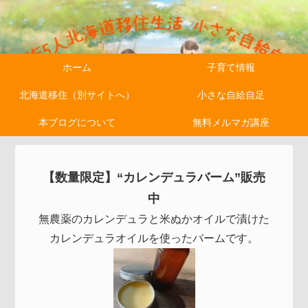
ホーム
子育て情報
北海道移住（別サイトへ）
小さな自給自足
本ブログについて
無料メルマガ講座
【数量限定】“カレンデュラバーム”販売
中
無農薬のカレンデュラと米ぬかオイルで漬けた
カレンデュラオイルを使ったバームです。