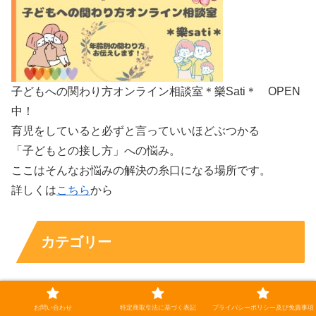
子どもへの関わり方オンライン相談室＊樂Sati＊ OPEN
中！
育児をしていると必ずと言っていいほどぶつかる
「子どもとの接し方」への悩み。
ここはそんなお悩みの解決の糸口になる場所です。
詳しくは
こちら
から
カテゴリー
北海道移住
23
お問い合わせ
特定商取引法に基づく表記
プライバシーポリシー及び免責事項