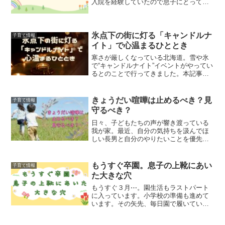
入院を経験していたので息子にとっては
とても勇気のいるイベントとなりまし
た。入院のブログはこちら↓↓本ブログの
おすすめの方。・子どもが親元を離れる
ことに不安を感じている方...
氷点下の街に灯る「キャンドルナ
子育て情報
イト」で心温まるひととき
寒さが厳しくなっている北海道。雪や氷
で“キャンドルナイト”イベントがやってい
るとのことで行ってきました。本記事オ
ススメの方・冬のイベントを楽しみたい
方・キャンドルナイトに行ってみたい
方・日常を忘れて癒やしを求めている方
きょうだい喧嘩は止めるべき？見
子育て情報
商店街が「幻想的な世界...
守るべき？
日々、子どもたちの声が響き渡っている
我が家。最近、自分の気持ちを汲んでほ
しい長男と自分のやりたいことを優先し
たい長女の喧嘩が絶えません…。どちら
も大切な想い。。この喧嘩はいつまで続
くのか。。。＼こんな方におすすめ／・
もうすぐ卒園。息子の上靴にあい
子育て情報
子どもの喧嘩の対処の仕方...
た大きな穴
もうすぐ３月⋯。園生活もラストパート
に入っています。小学校の準備も進めて
います。その矢先、毎日園で履いている
靴に大きな穴があきました。本記事はこ
んな方におすすめです。・登園しぶりで