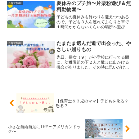
悩んだことがある方・行事に参加できな
夏休みのプチ旅〜片栗粉遊び＆無
子育て情報
いわが子を心配した経験が...
料動物園〜
子どもの夏休みも終わりを迎えつつある
ので、子ども３人を連れてふらりと車で
１時間かからないくらいの場所へ遊びに
行ってきました。子ども３人を連れて行
くので色々と覚悟していったのですが、
結果的には楽しめたので、良い旅となり
たまたま選んだ道で出会った、や
子育て情報
ました。本記事は下記の方...
さしい贈りもの
先日、長女（９）が小学校に行ってる間
に、幼稚園組の下２人と散歩に出かける
機会がありました。その時に思いがけな
い出来事が起こり、とても心が温まりま
した。 本記事のおすすめの方。・地域
での子育てにあたたかさを感じたい方・
子どもの成長を感じるエピ...
【保育士＆３児のママ】子どもを叱る？
怒る？
小さな自給自足にTRY〜アメリカンドッ
ク〜