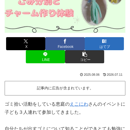
X
Facebook
はてブ
LINE
コピー
2025.08.06
2026.07.11
記事内に広告が含まれています。
ゴミ拾い活動をしている恵庭の
えこにわ
さんのイベントに
子ども３人連れて参加してきました。
自分たちが出すゴミについて知ることができとても勉強に