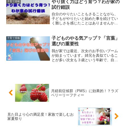
方！・生理との向き合い方に悩んでいる
やり抜く力はどう育つ？わが家の
子育て情報
方・子どもに生理をどう伝え...
試行錯誤
自分のやりたいこともさることながら、
子どもがやりたいと始めた事を続けてい
く難しさを感じたことはありませんか。
習い事が主なことに挙げられますが、続
けていくことは体力も時間も忍耐も必要
です。難しいと感じた時、諦めることも
子どものやる気アップ？「言葉」
子育て情報
時として大切になってきま...
選びの重要性
我が家では最近、次女のお手伝いブーム
が始まっています。姉兄を真似ているこ
とが多い次女も３歳という年齢で、自分
で“やってみたい”という意思表示が強くな
ってきました。そんな中で私が取った行
動でやる気がアップしたりやる気をなく
したりした瞬間があっ...
月経前症候群（PMS）に効果的！？ラズ
ベリーリーフティー
見た目より心の満足度！家族で楽しむお
家夏祭り