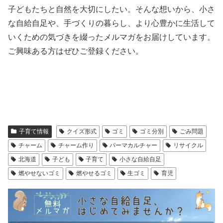
子どもたちと自然を大切にしたい。そんな想いから、小さ
な自給自足や、手づくりの暮らし、より心豊かに生活して
いくための気づきを綴ったメルマガをお届けしています。
ご興味ある方はぜひご登録ください。
子育て情報
クイズ形式
ゴミ
ゴミ分別
ごみ問題
チャーム
チャーム作り
パーマカルチャー
リサイクル
北海道
子ども
子育て
小さな自給自足
燃やせないゴミ
燃やせるゴミ
生ゴミ
育児