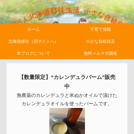
ホーム
子育て情報
北海道移住（別サイトへ）
小さな自給自足
本ブログについて
無料メルマガ講座
【数量限定】“カレンデュラバーム”販売
中
無農薬のカレンデュラと米ぬかオイルで漬けた
カレンデュラオイルを使ったバームです。