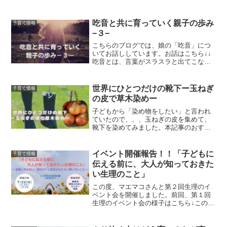
はずなのに、ふと「ひとりになりたい」
そう思う瞬間があります。それは、愛情
が足りないからでも、母親失格だからで
吃音と共に育っていく親子の歩み
子育て情報
もありません。ひとり時...
−３−
こちらのブログでは、娘の「吃音」につ
いてお話ししています。お話はこちら↓↓
吃音とは、言葉がスラスラと出てこない
言語発達のことです。回数を分けなが
ら、我が家の娘との吃音との向き合い方
や、親としてどういうマインド（心構
世界にひとつだけの靴下ー玉ねぎ
子育て情報
え）を持ち、接しているかな...
の皮で草木染めー
子どもから「染め物をしたい」と言われ
ていたので、、、玉ねぎの皮を集めて、
靴下を染めてみました。本記事のおすす
めの方・草木染めに興味のある方・玉ね
ぎの皮の活用法を知りたい方・家で子ど
もと染め物をしてみたい方なぜ玉ねぎの
イベント開催報告！！「子どもに
子育て情報
皮で染めるのか私が草木染...
伝える前に、大人が知っておきた
い生理のこと」
この度、マエマコさんと第２回生理のイ
ベント会を開催しました。前回、第１回
生理のイベント会の様子はこちら↓このイ
ベントを継続していきたい思いがまた強
くなりました。本記事のおすすめの