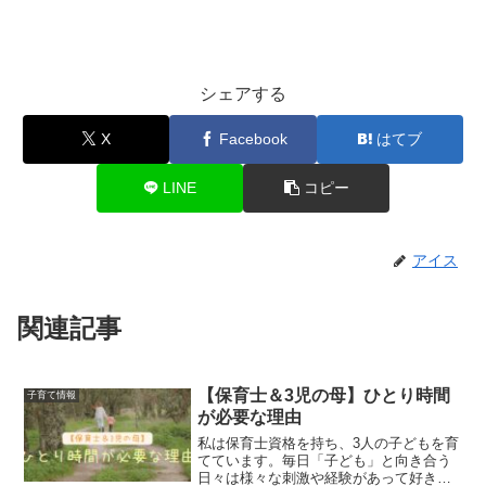
シェアする
X
Facebook
はてブ
LINE
コピー
アイス
関連記事
【保育士＆3児の母】ひとり時間
子育て情報
が必要な理由
私は保育士資格を持ち、3人の子どもを育
てています。毎日「子ども」と向き合う
日々は様々な刺激や経験があって好きな