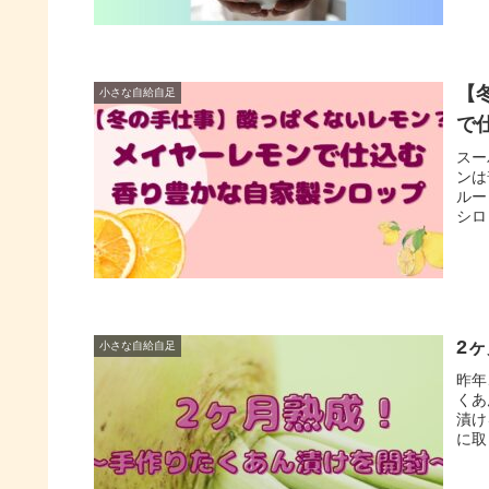
【
小さな自給自足
で
スー
ンは
ルー
シロ
2
小さな自給自足
昨年
くあ
漬け
に取