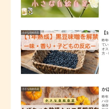
【
小さな自給自足
昨年
てい
オス
方・
か
小さな自給自足
昨年
ハロ
保存