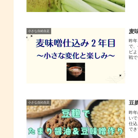
麦
小さな自給自足
昨年
で、
ピよ
戦で
豆
小さな自給自足
昨年
いで
仕込
でき