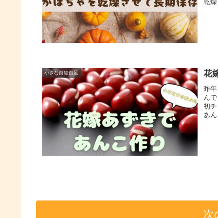
乾燥
花
小さな自給自足
昨年
んで
初チ
あん
次