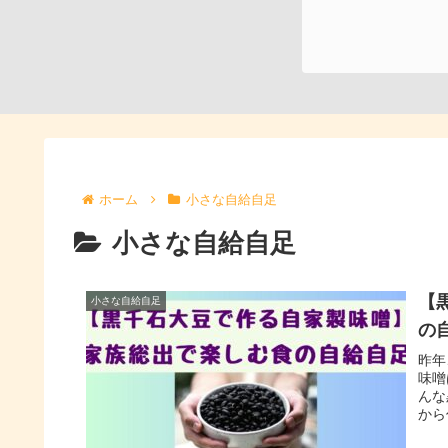
ホーム
小さな自給自足
小さな自給自足
【
小さな自給自足
の
昨年
味噌
んな
から