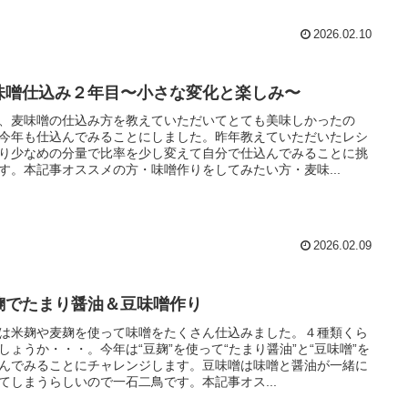
2026.02.10
味噌仕込み２年目〜小さな変化と楽しみ〜
、麦味噌の仕込み方を教えていただいてとても美味しかったの
今年も仕込んでみることにしました。昨年教えていただいたレシ
り少なめの分量で比率を少し変えて自分で仕込んでみることに挑
す。本記事オススメの方・味噌作りをしてみたい方・麦味...
2026.02.09
麹でたまり醤油＆豆味噌作り
は米麹や麦麹を使って味噌をたくさん仕込みました。４種類くら
しょうか・・・。今年は“豆麹”を使って“たまり醤油”と“豆味噌”を
んでみることにチャレンジします。豆味噌は味噌と醤油が一緒に
てしまうらしいので一石二鳥です。本記事オス...