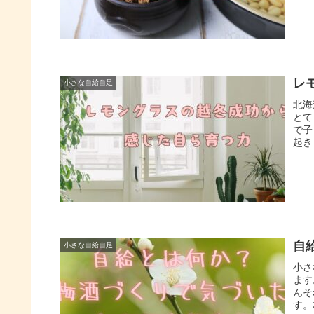
レ
小さな自給自足
北海
とて
で子
起き
自
小さな自給自足
小さ
ます
んそ
す。