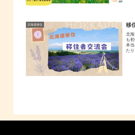
移
北海道移住
北海
も初
本当
たり