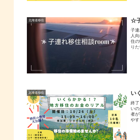
☆
北海道移住
子連
人向
住の
りた
い
北海道移住
終了
いの
者が
やす