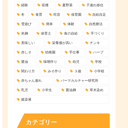
経験
収穫
夏野菜
子連れ移住
冬
食育
吃音
保育園
自給自足
雪遊び
簡単
体験
自然療法
米麹
保育士
食の自給
手づくり
美味しい
栄養価が高い
チンキ
赤しそ
幼稚園
手仕事
ハーブ
醤油
味噌作り
幼児
学校
関わり方
みそ作り
３歳
小学校
赤ちゃん連れ
パーマカルチャー研究所
乳児
小学生
醤油麹
草木染め
媒染液
カテゴリー