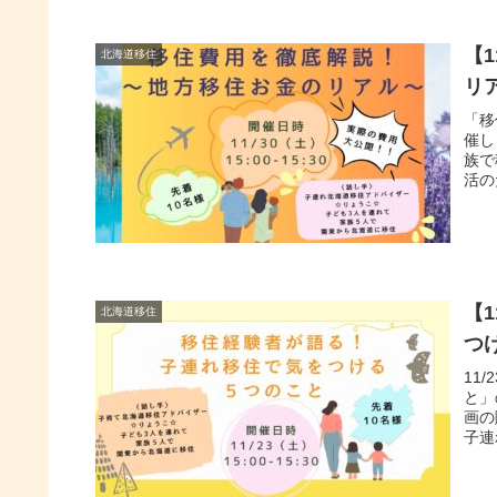
【
北海道移住
リ
「移
催し
族で
活の
【
北海道移住
つ
11
と」
画の
子連