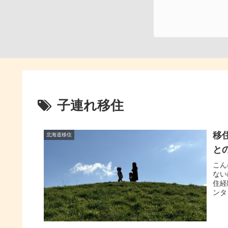
子連れ移住
移
北海道移住
と
こん
ない
住経
ンタ