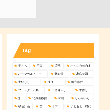
Tag
子ども
子育て
育児
小さな自給自足
パーマカルチャー
北海道
家庭菜園
土いじり
移住
地方移住
プランター栽培
田舎暮らし
手作り
畑
北海道移住
味噌
じゃがいも
移住計画
雪
トマト
子どもと一緒に