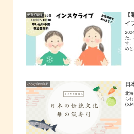
【
子育て情報
イ
20
た。
す」
めと
日
小さな自給自足
北海
られて
{b.M