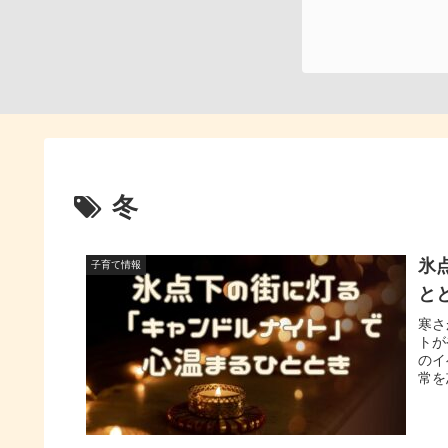
冬
氷
子育て情報
と
寒さ
トが
のイ
常を