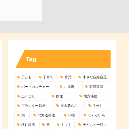
Tag
子ども
子育て
育児
小さな自給自足
パーマカルチャー
北海道
家庭菜園
土いじり
移住
地方移住
プランター栽培
田舎暮らし
手作り
畑
北海道移住
味噌
じゃがいも
移住計画
雪
トマト
子どもと一緒に