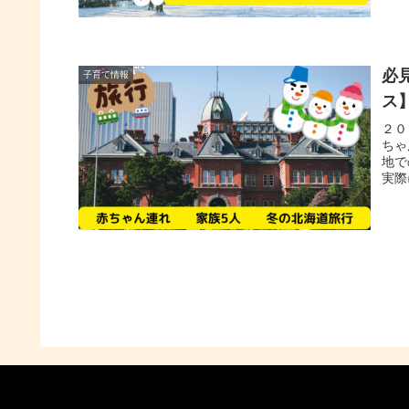
必
子育て情報
ス
２０
ちゃ
地で
実際