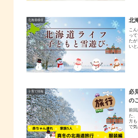
北
北海道移住
こん
って
たが
いと
必
子育て情報
の
前回
た、
方も
で気