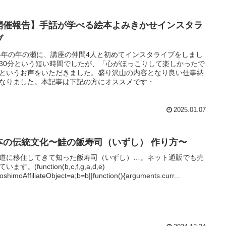
開催報告】手話が学べる絵本よみきかせインスタラ
ブ
24年の年の瀬に、講座の仲間4人と初めてインスタライブをしまし
30分という短い時間でしたが、「心がほっこりして楽しかったで
というお声をいただきました。盛り沢山の内容となり良い仕事納
なりました。本記事は下記の方にオススメです・...
2025.01.07
本の伝統文化〜鮭の飯寿司（いずし） 作り方〜
道に移住してきて知った飯寿司（いずし）…。ネット通販でも売
います。(function(b,c,f,g,a,d,e)
oshimoAffiliateObject=a;b=b||function(){arguments.curr...