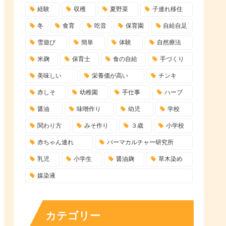
経験
収穫
夏野菜
子連れ移住
冬
食育
吃音
保育園
自給自足
雪遊び
簡単
体験
自然療法
米麹
保育士
食の自給
手づくり
美味しい
栄養価が高い
チンキ
赤しそ
幼稚園
手仕事
ハーブ
醤油
味噌作り
幼児
学校
関わり方
みそ作り
３歳
小学校
赤ちゃん連れ
パーマカルチャー研究所
乳児
小学生
醤油麹
草木染め
媒染液
カテゴリー