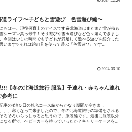
2024.12.24
海道ライフ〜子どもと雪遊び 色雪遊び編〜
にちはー。現役保育士のアイスです😀北海道はまだまだ雪が積も
雪シーズン真っ最中！そり遊びや雪玉遊びなど色々遊んできまし
、今回は少しの時間でも子どもが満足して遊べる遊びを紹介した
思います✨それは絵の具を使って遊ぶ『色雪遊び』です...
2024.03.10
見!!!【冬の北海道旅行 服装】子連れ・赤ちゃん連れ
ご参考に
記事の4泊５日の観光コース編からかなり期間が空きまし
、、、寒くなって来ましたので、冬の北海道旅行の準備をされる
そろそろいらっしゃると思うので、服装編です。最後に服装以外
になる所で、ベビーカーを持っていったか？キャリーケースを...