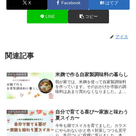
X
Facebook
はてブ
LINE
コピー
アイス
関連記事
米麹で作る自家製調味料の暮らし
小さな自給自足
我が家では、米麹を使って自家製調味料
を作っています。そのおかげか市販の調
味料はあまり買わなくなりました。より
シンプルに暮らすことができているよう
にも思います。本記事おすすめの方・調
味料をたくさん買ってしまう方・自家製
調味料の使い方がわからな...
自分で育てる喜び〜家族と味わう
小さな自給自足
夏スイカ〜
今年も畑でスイカを育てました。カラス
にやられないかと色々対策しつつも見守
り、先日ついに収穫に至りました。本記