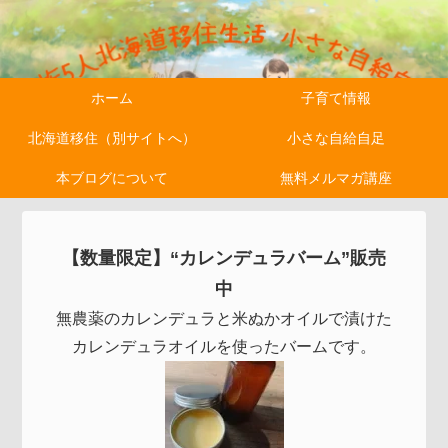
ホーム
子育て情報
北海道移住（別サイトへ）
小さな自給自足
本ブログについて
無料メルマガ講座
【数量限定】“カレンデュラバーム”販売
中
無農薬のカレンデュラと米ぬかオイルで漬けた
カレンデュラオイルを使ったバームです。