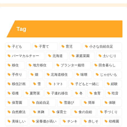
Tag
子ども
子育て
育児
小さな自給自足
パーマカルチャー
北海道
家庭菜園
土いじり
移住
地方移住
プランター栽培
田舎暮らし
手作り
畑
北海道移住
味噌
じゃがいも
移住計画
雪
トマト
子どもと一緒に
経験
収穫
夏野菜
子連れ移住
冬
食育
吃音
保育園
自給自足
雪遊び
簡単
体験
自然療法
米麹
保育士
食の自給
手づくり
美味しい
栄養価が高い
チンキ
赤しそ
幼稚園