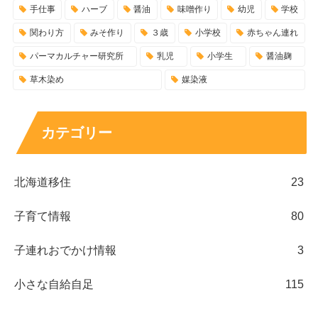
手仕事
ハーブ
醤油
味噌作り
幼児
学校
関わり方
みそ作り
３歳
小学校
赤ちゃん連れ
パーマカルチャー研究所
乳児
小学生
醤油麹
草木染め
媒染液
カテゴリー
北海道移住
23
子育て情報
80
子連れおでかけ情報
3
小さな自給自足
115