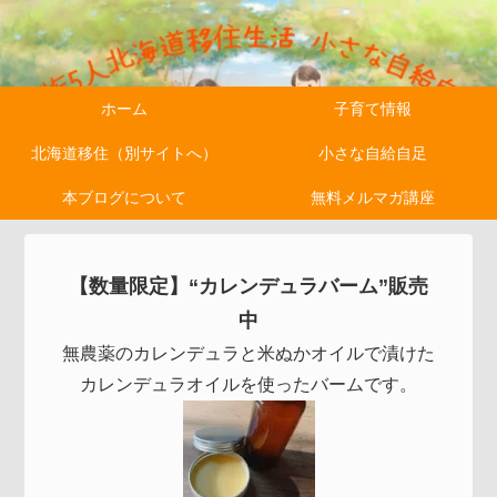
ホーム
子育て情報
北海道移住（別サイトへ）
小さな自給自足
本ブログについて
無料メルマガ講座
【数量限定】“カレンデュラバーム”販売
中
無農薬のカレンデュラと米ぬかオイルで漬けた
カレンデュラオイルを使ったバームです。