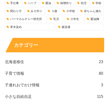
手仕事
ハーブ
醤油
味噌作り
幼児
学校
関わり方
みそ作り
３歳
小学校
赤ちゃん連れ
パーマカルチャー研究所
乳児
小学生
醤油麹
草木染め
媒染液
カテゴリー
北海道移住
23
子育て情報
80
子連れおでかけ情報
3
小さな自給自足
115