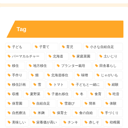
Tag
子ども
子育て
育児
小さな自給自足
パーマカルチャー
北海道
家庭菜園
土いじり
移住
地方移住
プランター栽培
田舎暮らし
手作り
畑
北海道移住
味噌
じゃがいも
移住計画
雪
トマト
子どもと一緒に
経験
収穫
夏野菜
子連れ移住
冬
食育
吃音
保育園
自給自足
雪遊び
簡単
体験
自然療法
米麹
保育士
食の自給
手づくり
美味しい
栄養価が高い
チンキ
赤しそ
幼稚園