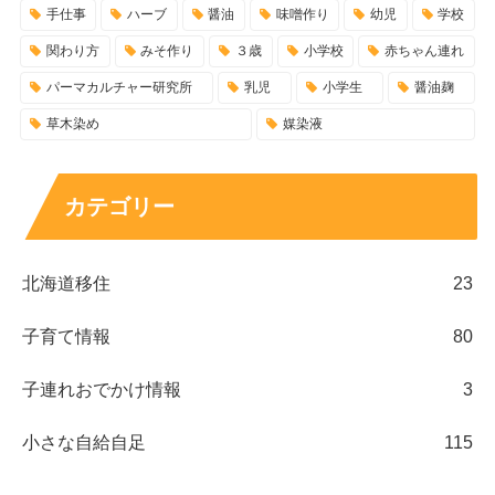
手仕事
ハーブ
醤油
味噌作り
幼児
学校
関わり方
みそ作り
３歳
小学校
赤ちゃん連れ
パーマカルチャー研究所
乳児
小学生
醤油麹
草木染め
媒染液
カテゴリー
北海道移住
23
子育て情報
80
子連れおでかけ情報
3
小さな自給自足
115