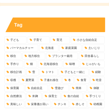
Tag
子ども
子育て
育児
小さな自給自足
パーマカルチャー
北海道
家庭菜園
土いじり
移住
地方移住
プランター栽培
田舎暮らし
手作り
畑
北海道移住
味噌
じゃがいも
移住計画
雪
トマト
子どもと一緒に
経験
収穫
夏野菜
子連れ移住
冬
食育
吃音
保育園
自給自足
雪遊び
簡単
体験
自然療法
米麹
保育士
食の自給
手づくり
美味しい
栄養価が高い
チンキ
赤しそ
幼稚園