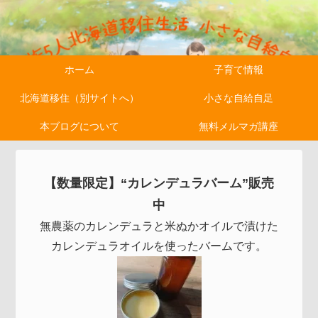
ホーム
子育て情報
北海道移住（別サイトへ）
小さな自給自足
本ブログについて
無料メルマガ講座
【数量限定】“カレンデュラバーム”販売
中
無農薬のカレンデュラと米ぬかオイルで漬けた
カレンデュラオイルを使ったバームです。