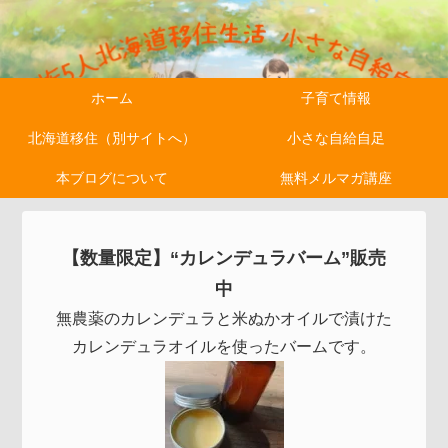
ホーム
子育て情報
北海道移住（別サイトへ）
小さな自給自足
本ブログについて
無料メルマガ講座
【数量限定】“カレンデュラバーム”販売
中
無農薬のカレンデュラと米ぬかオイルで漬けた
カレンデュラオイルを使ったバームです。