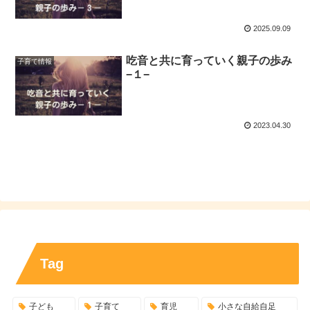
2025.09.09
吃音と共に育っていく親子の歩み
子育て情報
−１−
2023.04.30
Tag
子ども
子育て
育児
小さな自給自足