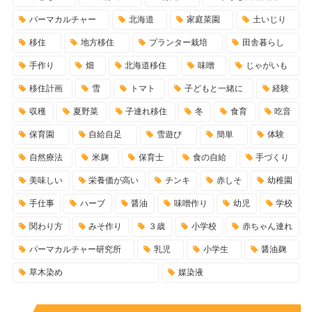
パーマカルチャー
北海道
家庭菜園
土いじり
移住
地方移住
プランター栽培
田舎暮らし
手作り
畑
北海道移住
味噌
じゃがいも
移住計画
雪
トマト
子どもと一緒に
経験
収穫
夏野菜
子連れ移住
冬
食育
吃音
保育園
自給自足
雪遊び
簡単
体験
自然療法
米麹
保育士
食の自給
手づくり
美味しい
栄養価が高い
チンキ
赤しそ
幼稚園
手仕事
ハーブ
醤油
味噌作り
幼児
学校
関わり方
みそ作り
３歳
小学校
赤ちゃん連れ
パーマカルチャー研究所
乳児
小学生
醤油麹
草木染め
媒染液