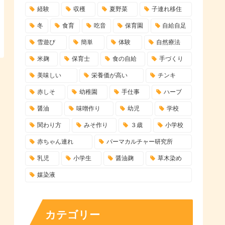
経験
収穫
夏野菜
子連れ移住
冬
食育
吃音
保育園
自給自足
雪遊び
簡単
体験
自然療法
米麹
保育士
食の自給
手づくり
美味しい
栄養価が高い
チンキ
赤しそ
幼稚園
手仕事
ハーブ
醤油
味噌作り
幼児
学校
関わり方
みそ作り
３歳
小学校
赤ちゃん連れ
パーマカルチャー研究所
乳児
小学生
醤油麹
草木染め
媒染液
カテゴリー