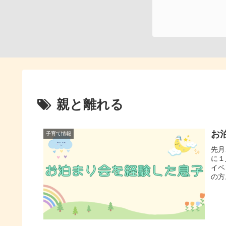
親と離れる
お
子育て情報
先月
に１
イベ
の方