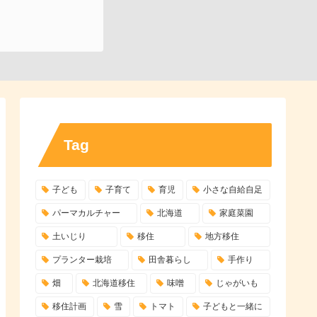
Tag
子ども
子育て
育児
小さな自給自足
パーマカルチャー
北海道
家庭菜園
土いじり
移住
地方移住
プランター栽培
田舎暮らし
手作り
畑
北海道移住
味噌
じゃがいも
移住計画
雪
トマト
子どもと一緒に