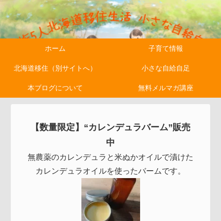
ホーム
子育て情報
北海道移住（別サイトへ）
小さな自給自足
本ブログについて
無料メルマガ講座
【数量限定】“カレンデュラバーム”販売
中
無農薬のカレンデュラと米ぬかオイルで漬けた
カレンデュラオイルを使ったバームです。