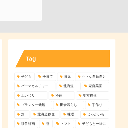
Tag
子ども
子育て
育児
小さな自給自足
パーマカルチャー
北海道
家庭菜園
土いじり
移住
地方移住
プランター栽培
田舎暮らし
手作り
畑
北海道移住
味噌
じゃがいも
移住計画
雪
トマト
子どもと一緒に