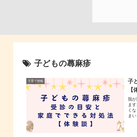
子どもの蕁麻疹
子
子育て情報
【
我が
ます
くな
まい