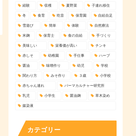
経験
収穫
夏野菜
子連れ移住
冬
食育
吃音
保育園
自給自足
雪遊び
簡単
体験
自然療法
米麹
保育士
食の自給
手づくり
美味しい
栄養価が高い
チンキ
赤しそ
幼稚園
手仕事
ハーブ
醤油
味噌作り
幼児
学校
関わり方
みそ作り
３歳
小学校
赤ちゃん連れ
パーマカルチャー研究所
乳児
小学生
醤油麹
草木染め
媒染液
カテゴリー