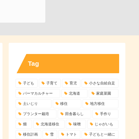
Tag
子ども
子育て
育児
小さな自給自足
パーマカルチャー
北海道
家庭菜園
土いじり
移住
地方移住
プランター栽培
田舎暮らし
手作り
畑
北海道移住
味噌
じゃがいも
移住計画
雪
トマト
子どもと一緒に