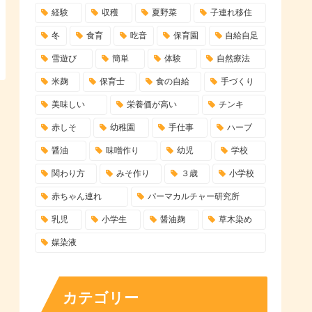
経験
収穫
夏野菜
子連れ移住
冬
食育
吃音
保育園
自給自足
雪遊び
簡単
体験
自然療法
米麹
保育士
食の自給
手づくり
美味しい
栄養価が高い
チンキ
赤しそ
幼稚園
手仕事
ハーブ
醤油
味噌作り
幼児
学校
関わり方
みそ作り
３歳
小学校
赤ちゃん連れ
パーマカルチャー研究所
乳児
小学生
醤油麹
草木染め
媒染液
カテゴリー