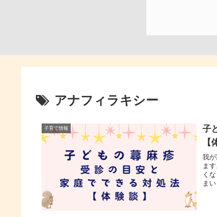
アナフィラキシー
子
子育て情報
【
我が
ます
くな
まい