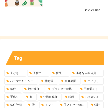
2024.10.20
Tag
子ども
子育て
育児
小さな自給自足
パーマカルチャー
北海道
家庭菜園
土いじり
移住
地方移住
プランター栽培
田舎暮らし
手作り
畑
北海道移住
味噌
じゃがいも
移住計画
雪
トマト
子どもと一緒に
経験