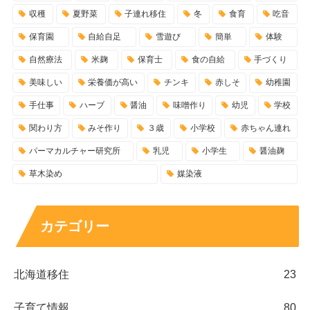
収穫
夏野菜
子連れ移住
冬
食育
吃音
保育園
自給自足
雪遊び
簡単
体験
自然療法
米麹
保育士
食の自給
手づくり
美味しい
栄養価が高い
チンキ
赤しそ
幼稚園
手仕事
ハーブ
醤油
味噌作り
幼児
学校
関わり方
みそ作り
３歳
小学校
赤ちゃん連れ
パーマカルチャー研究所
乳児
小学生
醤油麹
草木染め
媒染液
カテゴリー
北海道移住
23
子育て情報
80