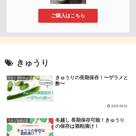
ご購入はこちら
きゅうり
きゅうりの長期保存！〜ザラメと
小さな自給自足
酢〜
2025.08.01
冬越し 長期保存可能！きゅうり
小さな自給自足
の保存は酒粕漬け！