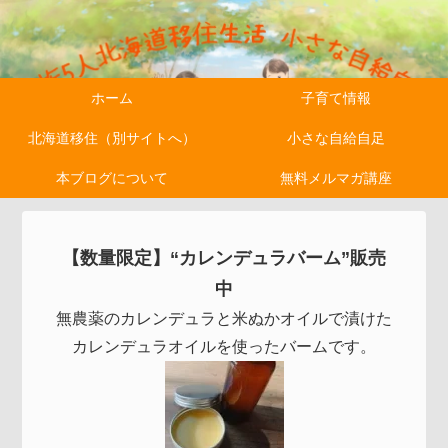
ホーム
子育て情報
北海道移住（別サイトへ）
小さな自給自足
本ブログについて
無料メルマガ講座
【数量限定】“カレンデュラバーム”販売
中
無農薬のカレンデュラと米ぬかオイルで漬けた
カレンデュラオイルを使ったバームです。