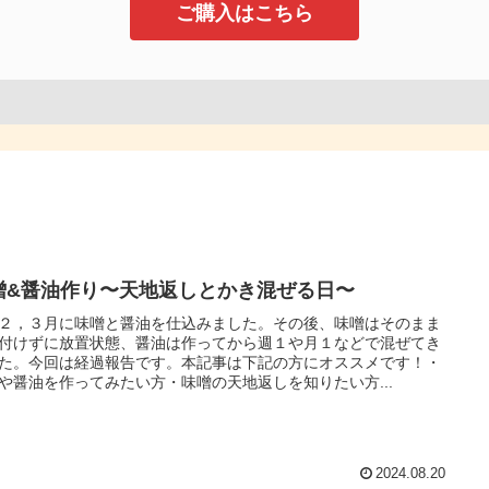
ご購入はこちら
噌&醤油作り〜天地返しとかき混ぜる日〜
２，３月に味噌と醤油を仕込みました。その後、味噌はそのまま
付けずに放置状態、醤油は作ってから週１や月１などで混ぜてき
た。今回は経過報告です。本記事は下記の方にオススメです！・
や醤油を作ってみたい方・味噌の天地返しを知りたい方...
2024.08.20