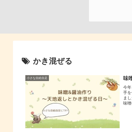
かき混ぜる
味
小さな自給自足
今年
手を
まし
味噌