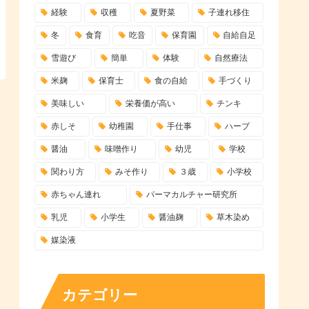
経験
収穫
夏野菜
子連れ移住
冬
食育
吃音
保育園
自給自足
雪遊び
簡単
体験
自然療法
米麹
保育士
食の自給
手づくり
美味しい
栄養価が高い
チンキ
赤しそ
幼稚園
手仕事
ハーブ
醤油
味噌作り
幼児
学校
関わり方
みそ作り
３歳
小学校
赤ちゃん連れ
パーマカルチャー研究所
乳児
小学生
醤油麹
草木染め
媒染液
カテゴリー