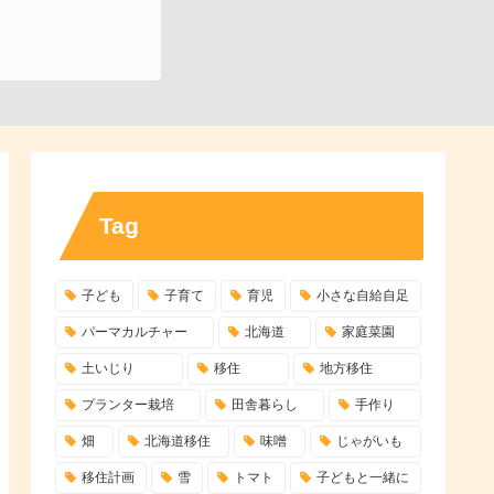
Tag
子ども
子育て
育児
小さな自給自足
パーマカルチャー
北海道
家庭菜園
土いじり
移住
地方移住
プランター栽培
田舎暮らし
手作り
畑
北海道移住
味噌
じゃがいも
移住計画
雪
トマト
子どもと一緒に